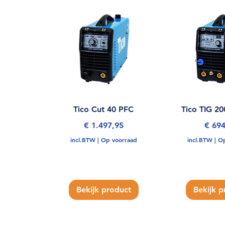
Tico Cut 40 PFC
Tico TIG 20
Prijs
Prijs
€ 1.497,95
€ 694
incl.BTW
|
Op voorraad
incl.BTW
|
Op
Bekijk product
Bekijk p