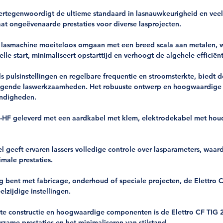
rtegenwoordigt de ultieme standaard in lasnauwkeurigheid en veel
aat ongeëvenaarde prestaties voor diverse lasprojecten.
 lasmachine moeiteloos omgaan met een breed scala aan metalen, wa
e start, minimaliseert opstarttijd en verhoogt de algehele efficiënt
s pulsinstellingen en regelbare frequentie en stroomsterkte, biedt
uitdagende laswerkzaamheden. Het robuuste ontwerp en hoogwaardig
andigheden.
HF geleverd met een aardkabel met klem, elektrodekabel met houde
 geeft ervaren lassers volledige controle over lasparameters, wa
male prestaties.
g bent met fabricage, onderhoud of speciale projecten, de Elettro
lzijdige instellingen.
ste constructie en hoogwaardige componenten is de Elettro CF TIG
urzame prestaties en het minimaliseren van stilstand.