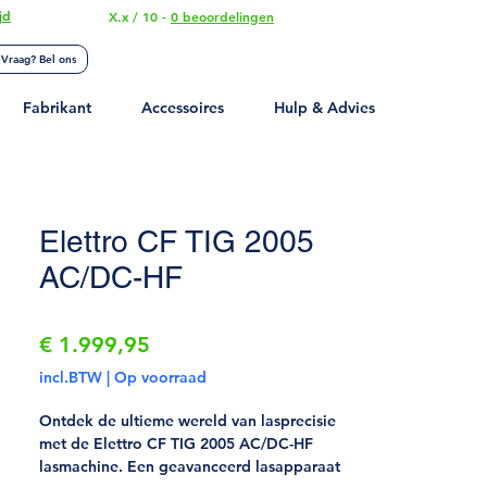
jd
X.x / 10 -
0 beoordelingen
Mijn account
Vraag? Bel ons
Fabrikant
Accessoires
Hulp & Advies
Elettro CF TIG 2005
AC/DC-HF
Prijs
€ 1.999,95
incl.BTW
|
Op voorraad
Ontdek de ultieme wereld van lasprecisie
met de Elettro CF TIG 2005 AC/DC-HF
lasmachine. Een geavanceerd lasapparaat