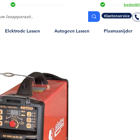
Deskundig advies
op maat
30 dagen
bedenkti
Klantenservice
Elektrode Lassen
Autogeen Lassen
Plasmasnijder