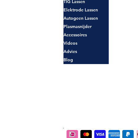
TIG Lassen
Elektrode Lassen
Autogeen Lassen
Plasmasnijder
Accessoires
Videos
Advies
Blog
Veilig betalen