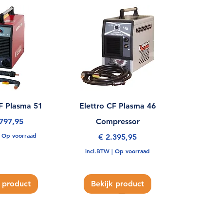
CF Plasma 51
Elettro CF Plasma 46
.797,95
Compressor
|
Op voorraad
Prijs
€ 2.395,95
incl.BTW
|
Op voorraad
k product
Bekijk product