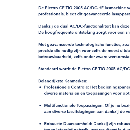
De Elettro CF TIG 2005 AC/DC-HF lasmachine ve
professionals, biedt dit geavanceerde lasappar
Dankzij de dual AC/DC-functionaliteit kan deze
De hoogfrequente ontsteking zorgt voor een snell
Met geavanceerde technologische functies, zoal
precisie die nodig zijn voor zelfs de meest 
betrouwbaarheid, zelfs onder zware werkomst
Standaard wordt de Elettro CF TIG 2005 AC/DC-
Belangrijkste Kenmerken:
Professionele Controle:
Het bedieningspaneel
diverse materialen en toepassingen voor opti
Multifunctionele Toepassingen:
Of je nu bezi
aan diverse lasuitdagingen aan dankzij de vee
Robuuste Duurzaamheid:
Dankzij zijn robuu
tegen intensief gebruik, wat resulteert in du