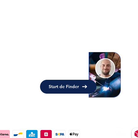
Madura
stra
at 73-A
1094 GH
Amsterda
m
kvk.
92058191
Over ons
Hulp nodig bij uw keuze?
Wij helpen uw graag bij het vinden van het
juiste lasapparaat!
Start de Finder
Bezorgd d