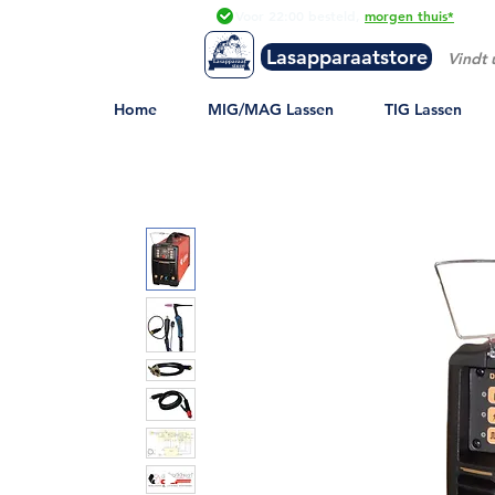
Voor 22:00 besteld,
morgen t
huis*
Lasapparaatstore
Lasapparaat
store
Home
MIG/MAG Lassen
TIG Lassen