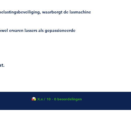
elastingsbeveiliging, waarborgt de lasmachine
wel ervaren lassers als gepassioneerde
at.
X.x / 10 - 0 beoordelingen