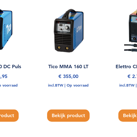
0 DC Puls
Tico MMA 160 LT
Elettro 
Prijs
Prijs
,95
€ 355,00
€ 2
 voorraad
incl.BTW
|
Op voorraad
incl.BTW
roduct
Bekijk product
Bekij