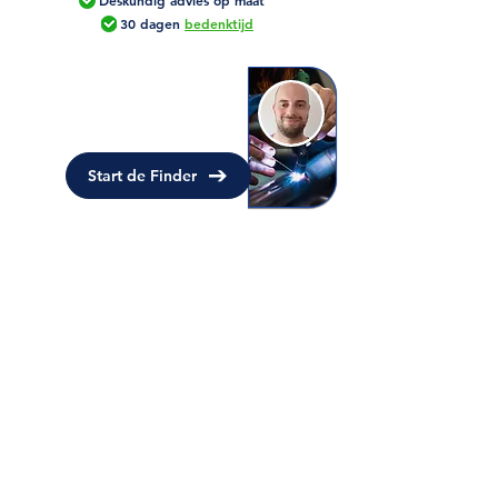
Deskundig advies op maat
30 dagen
bedenktijd
Hulp nodig bij uw keuze?
Wij helpen uw graag bij het vinden
van het juiste lasapparaat!
Start de Finder
Alle producten
>
MIG/MAG lassen
>
TIG lassen
>
Elektrode lassen
>
Autogeen lassen
>
Plasma
snijder
>
Accessoires
>
Videos
>
Adviespagina
>
Blog