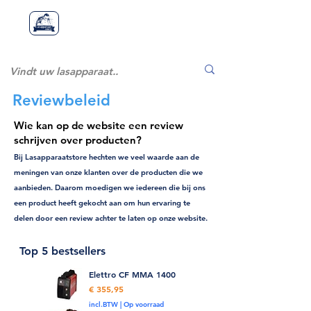
Lasapparaatstor
Lasapparaat
store
e
Reviewbeleid
Wie kan op de website een review
schrijven over producten?
Bij Lasapparaatstore hechten we veel waarde aan de
meningen van onze klanten over de producten die we
aanbieden. Daarom moedigen we iedereen die bij ons
een product heeft gekocht aan om hun ervaring te
delen door een review achter te laten op onze website.
Top 5 bestsellers
Elettro CF MMA 1400
1
Prijs
€ 355,95
incl.BTW
|
Op voorraad