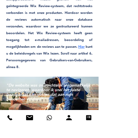
geïntegreerde Wix Review-systeem, dat rechtstreeks
verbonden is met onze producten. Hierdoor worden
de reviews automatisch naar onze database
verzonden, waardoor we ze gestructureerd kunnen
beoordelen. Het Wix Review-systeem heeft geen
toegang tot e-mailadressen, beoordeling of
mogelijkheden om de reviews aan te passen.
Hier
kunt
u de beleidsregels van Wix lezen. Scroll naar artikel 6,
Persoonsgegevens van Gebruikers-van-Gebruikers,
alinea 8.
"De website was overzichtelijk en gemakkelijk
te navigeren, waardoor ik snel het juiste
lasapparaat kon vinden dat aan mijn
behoeften voldeed"
Voor 22:00 besteld,
morgen
thuis*
Deskundig advies op maat