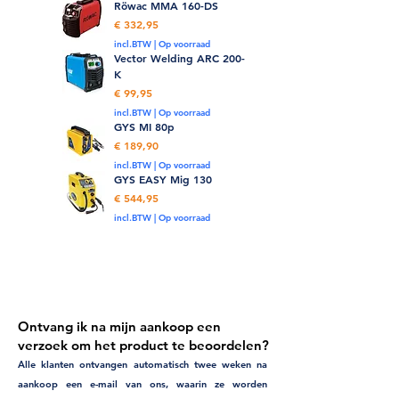
Röwac MMA 160-DS
Prijs
2
€ 332,95
incl.BTW
|
Op voorraad
Vector Welding ARC 200-
K
Prijs
€ 99,95
3
incl.BTW
|
Op voorraad
GYS MI 80p
Prijs
€ 189,90
4
incl.BTW
|
Op voorraad
GYS EASY Mig 130
Prijs
€ 544,95
incl.BTW
|
Op voorraad
5
Ontvang ik na mijn aankoop een
verzoek om het product te beoordelen?
Alle klanten ontvangen automatisch twee weken na
aankoop een e-mail van ons, waarin ze worden