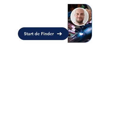
Hulp nodig bij uw keuze?
Wij helpen uw graag bij het vinden
van het juiste lasapparaat!
Start de Finder
Alle producten
>
MIG/MAG lassen
>
TIG lassen
>
Elektrode lassen
>
Autogeen lassen
>
Plasma
snijder
>
Accessoires
>
Videos
>
Adviespagina
>
Blog
Klantenservice