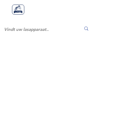
Lasapparaatstor
Lasapparaat
store
e