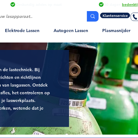
Deskundig advies
op maat
30 dagen
bedenkti
Klantenservice
Elektrode Lassen
Autogeen Lassen
Plasmasnijder
n de lastechniek. Bij
chten en richtlijnen
n van lasgassen. Ontdek
asfles, het controleren op
 je laswerkplaats.
erken, wetende dat je