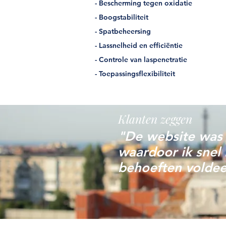
- Bescherming tegen oxidatie
- Boogstabiliteit
- Spatbeheersing
- Lassnelheid en efficiëntie
- Controle van laspenetratie
- Toepassingsflexibiliteit
Klanten zeggen
"De website was o
waardoor ik snel 
behoeften volde