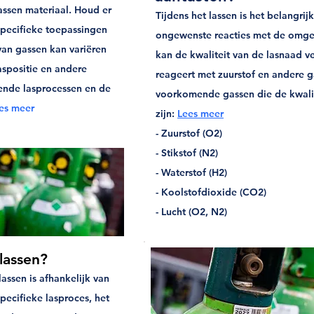
lassen materiaal. Houd er
Tijdens het lassen is het belangr
specifieke toepassingen
ongewenste reacties met de omgev
van gassen kan variëren
kan de kwaliteit van de lasnaad v
aspositie en andere
reageert met zuurstof en andere g
mende lasprocessen en de
voorkomende gassen die de kwalit
es meer
zijn:
Lees meer
- Zuurstof (O2)
- Stikstof (N2)
- Waterstof (H2)
- Koolstofdioxide (CO2)
- Lucht (O2, N2)
 lassen?
lassen is afhankelijk van
pecifieke lasproces, het