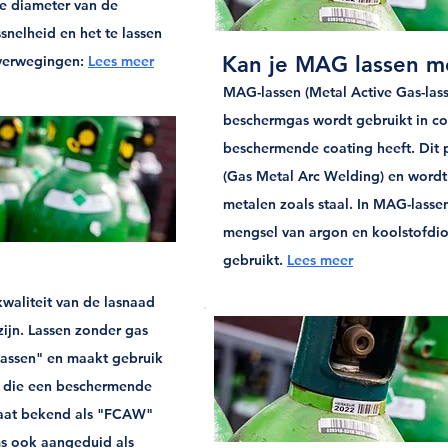
de diameter van de
ssnelheid en het te lassen
Kan je MAG lassen m
overwegingen:
Lees meer
MAG-lassen (Metal Active Gas-lasse
beschermgas wordt gebruikt in co
beschermende coating heeft. Dit
(Gas Metal Arc Welding) en wordt 
metalen zoals staal. In MAG-lass
mengsel van argon en koolstofdio
gebruikt.
Lees meer
kwaliteit van de lasnaad
ijn. Lassen zonder gas
lassen" en maakt gebruik
n die een beschermende
taat bekend als "FCAW"
ms ook aangeduid als