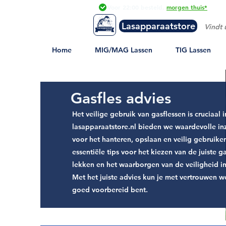
Voor 22:00 besteld,
morgen t
huis*
Lasapparaatstore
Lasapparaat
store
Home
MIG/MAG Lassen
TIG Lassen
Gasfles advies
Het veilige gebruik van gasflessen is cruciaal i
lasapparaatstore.nl bieden we waardevolle inzi
voor het hanteren, opslaan en veilig gebruike
essentiële tips voor het kiezen van de juiste g
lekken en het waarborgen van de veiligheid in
Met het juiste advies kun je met vertrouwen w
goed voorbereid bent.