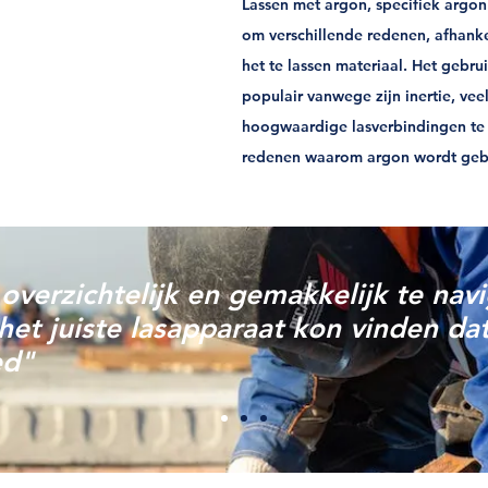
Lassen met argon, specifiek argo
om verschillende redenen, afhanke
het te lassen materiaal. Het gebru
populair vanwege zijn inertie, ve
hoogwaardige lasverbindingen te 
redenen waarom argon wordt gebru
verzichtelijk en gemakkelijk te nav
het juiste lasapparaat kon vinden da
ed"