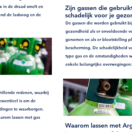
x in de draad smelt en
Zijn gassen die gebruik
schadelijk voor je gez
ond de lasboog en de
De gassen die worden gebruikt bij
gezondheid als er onvoldoende v
genomen en als er blootstelling pl
bescherming. De schadelijkheid va
type gas en de omstandigheden waa
enkele belangrijke overwegingen
illende redenen, waarbij
ssentieel is om de
indingen te waarborgen.
aarom lassen met gas
Waarom lassen met Ar