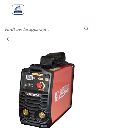
Lasapparaatstor
Lasapparaat
store
e