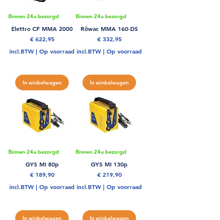
Binnen 24u bezorgd
Binnen 24u bezorgd
Elettro CF MMA 2000
Röwac MMA 160-DS
Prijs
Prijs
€ 622,95
€ 332,95
incl.BTW
|
Op voorraad
incl.BTW
|
Op voorraad
In winkelwagen
In winkelwagen
Binnen 24u bezorgd
Binnen 24u bezorgd
GYS MI 80p
GYS MI 130p
Prijs
Prijs
€ 189,90
€ 219,90
incl.BTW
|
Op voorraad
incl.BTW
|
Op voorraad
In winkelwagen
In winkelwagen