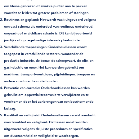
om kleine gebreken of zwakke punten aan te pakken
voordat ze leiden tot grotere problemen of storingen.
Routineus en gepland:
Het wordt vaak uitgevoerd volgens
een vast schema als onderdeel van routineus onderhoud,
ongeacht of er zichtbare schade is. Dit kan bijvoorbeeld
jaarlijks of op regelmatige intervals plaatsvinden.
Verschillende toepassingen:
Onderhoudlassen wordt
toegepast in verschillende sectoren, waaronder de
productie-industrie, de bouw, de scheepvaart, de olie- en
gasindustrie en meer. Het kan worden gebruikt om
machines, transportvoertuigen, pijpleidingen, bruggen en
andere structuren te onderhouden.
Preventie van corrosie:
Onderhoudslassen kan worden
gebruikt om oppervlaktecorrosie te verwijderen en te
voorkomen door het aanbrengen van een beschermende
laslaag.
Kwaliteit en veiligheid:
Onderhoudlassen vereist aandacht
voor kwaliteit en veiligheid. Het lassen moet worden
uitgevoerd volgens de juiste procedures en specificaties
om duurzaamheid en veiligheid te waarborgen.