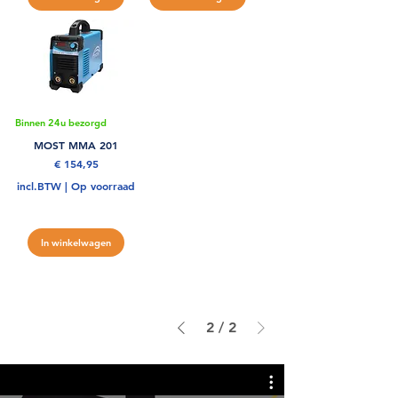
Binnen 24u bezorgd
MOST MMA 201
Prijs
€ 154,95
incl.BTW
|
Op voorraad
In winkelwagen
2
/
2