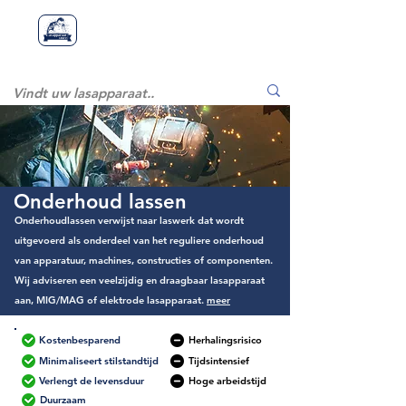
Lasapparaatstor
Lasapparaat
store
e
Onderhoud lassen
Onderhoudlassen verwijst naar laswerk dat wordt
uitgevoerd als onderdeel van het reguliere onderhoud
van apparatuur, machines, constructies of componenten.
Wij adviseren een veelzijdig en draagbaar lasapparaat
aan, MIG/MAG of elektrode lasapparaat.
meer
Kostenbesparend
Herhalingsrisico
Minimaliseert stilstandtijd
Tijdsintensief
Verlengt de levensduur
Hoge arbeidstijd
Duurzaam