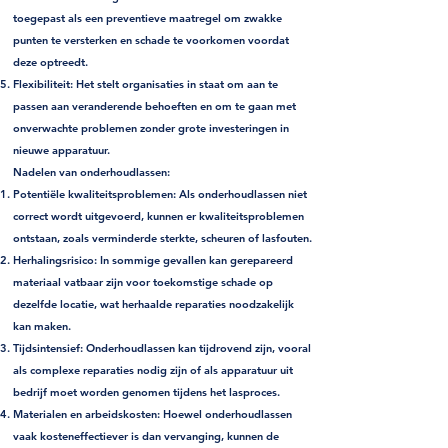
toegepast als een preventieve maatregel om zwakke
punten te versterken en schade te voorkomen voordat
deze optreedt.
Flexibiliteit:
Het stelt organisaties in staat om aan te
passen aan veranderende behoeften en om te gaan met
onverwachte problemen zonder grote investeringen in
nieuwe apparatuur.
Nadelen van onderhoudlassen:
Potentiële kwaliteitsproblemen:
Als onderhoudlassen niet
correct wordt uitgevoerd, kunnen er kwaliteitsproblemen
ontstaan, zoals verminderde sterkte, scheuren of lasfouten.
Herhalingsrisico:
In sommige gevallen kan gerepareerd
materiaal vatbaar zijn voor toekomstige schade op
dezelfde locatie, wat herhaalde reparaties noodzakelijk
kan maken.
Tijdsintensief:
Onderhoudlassen kan tijdrovend zijn, vooral
als complexe reparaties nodig zijn of als apparatuur uit
bedrijf moet worden genomen tijdens het lasproces.
Materialen en arbeidskosten:
Hoewel onderhoudlassen
vaak kosteneffectiever is dan vervanging, kunnen de