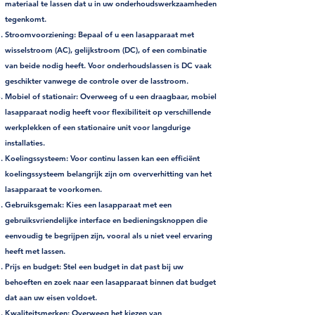
materiaal te lassen dat u in uw onderhoudswerkzaamheden
tegenkomt.
Stroomvoorziening:
Bepaal of u een lasapparaat met
wisselstroom (AC), gelijkstroom (DC), of een combinatie
van beide nodig heeft. Voor onderhoudslassen is DC vaak
geschikter vanwege de controle over de lasstroom.
Mobiel of stationair:
Overweeg of u een draagbaar, mobiel
lasapparaat nodig heeft voor flexibiliteit op verschillende
werkplekken of een stationaire unit voor langdurige
installaties.
Koelingssysteem:
Voor continu lassen kan een efficiënt
koelingssysteem belangrijk zijn om oververhitting van het
lasapparaat te voorkomen.
Gebruiksgemak:
Kies een lasapparaat met een
gebruiksvriendelijke interface en bedieningsknoppen die
eenvoudig te begrijpen zijn, vooral als u niet veel ervaring
heeft met lassen.
Prijs en budget:
Stel een budget in dat past bij uw
behoeften en zoek naar een lasapparaat binnen dat budget
dat aan uw eisen voldoet.
Kwaliteitsmerken:
Overweeg het kiezen van