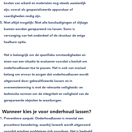
kosten van arbeid en materialen nog steeds aanzienlijk
zijn, vooral als gespecialiseerde apparatuur of
vaardigheden nodig zijn.
Niet altijd mogelijk:
Niet alle beschadigingen of slijtage
kunnen worden gerepareerd via lassen. Soms is
vervanging van het onderdeel of de structuur de enige
haalbare optie.
Het is belangrijk om de specifieke omstandigheden en
eisen van een situatie te evalueren voordat u besluit om
onderhoudlassen toe te passen. Het is ook van cruciaal
belang om ervoor te zorgen dat onderhoudlassen wordt
uitgevoerd door gekwalificeerde lassers en in
overeenstemming is met de relevante veiligheids- en
technische normen om de integriteit en veiligheid van de
gerepareerde objecten te waarborgen.
Wanneer kies je voor onderhoud lassen?
Preventieve aanpak:
Onderhoudlassen is meestal een
proactieve benadering, waarbij laswerk wordt uitgevoerd
voordat ernstige problemen zich voordoen. Het is bedoeld