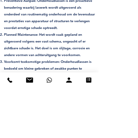
Preventieve Aanpak:
Onderhoudlassen is een proactieve
benadering waarbij laswerk wordt uitgevoerd als
onderdeel van routinematig onderhoud om de levensduur
en prestaties van apparatuur of structuren te verlengen
voordat ernstige schade optreedt.
Planned Maintenance:
Het wordt vaak gepland en
uitgevoerd volgens een vast schema, ongeacht of er
zichtbare schade is. Het doel is om slijtage, corrosie en
andere vormen van achteruitgang te voorkomen.
Voorkomt toekomstige problemen:
Onderhoudlassen is
bedoeld om kleine gebreken of zwakke punten te
herstellen voordat ze leiden tot grotere problemen of
storingen.
Minimale schade:
Onderhoudslassen behandelt meestal
kleine gebreken, zoals oppervlaktecorrosie, kleine
scheurtjes of slijtage, die nog niet tot ernstige schade
hebben geleid.
Gepland en gecontroleerd:
Het wordt uitgevoerd in
gecontroleerde omstandigheden en in een gecontroleerde
omgeving om kwaliteitswerk te garanderen.