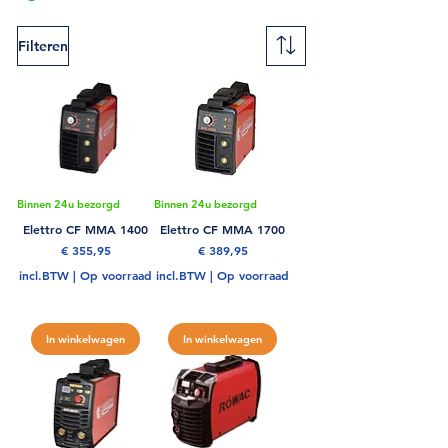
Filteren
Binnen 24u bezorgd
Binnen 24u bezorgd
Elettro CF MMA 1400
Elettro CF MMA 1700
Prijs
Prijs
€ 355,95
€ 389,95
incl.BTW
|
Op voorraad
incl.BTW
|
Op voorraad
In winkelwagen
In winkelwagen