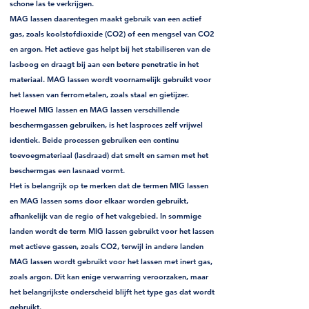
schone las te verkrijgen.
MAG lassen daarentegen maakt gebruik van een actief
gas, zoals koolstofdioxide (CO2) of een mengsel van CO2
en argon. Het actieve gas helpt bij het stabiliseren van de
lasboog en draagt bij aan een betere penetratie in het
materiaal. MAG lassen wordt voornamelijk gebruikt voor
het lassen van ferrometalen, zoals staal en gietijzer.
Hoewel MIG lassen en MAG lassen verschillende
beschermgassen gebruiken, is het lasproces zelf vrijwel
identiek. Beide processen gebruiken een continu
toevoegmateriaal (lasdraad) dat smelt en samen met het
beschermgas een lasnaad vormt.
Het is belangrijk op te merken dat de termen MIG lassen
en MAG lassen soms door elkaar worden gebruikt,
afhankelijk van de regio of het vakgebied. In sommige
landen wordt de term MIG lassen gebruikt voor het lassen
met actieve gassen, zoals CO2, terwijl in andere landen
MAG lassen wordt gebruikt voor het lassen met inert gas,
zoals argon. Dit kan enige verwarring veroorzaken, maar
het belangrijkste onderscheid blijft het type gas dat wordt
gebruikt.