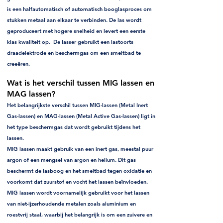
is een halfautomatisch of automatisch booglasproces om
stukken metaal aan elkaar te verbinden. De las wordt
geproduceert met hogere snelheid en levert een eerste
klas kwaliteit op. De lasser gebruikt een lastoorts
draadelektrode en beschermgas om een smeltbad te
creeëren.
Wat is het verschil tussen MIG lassen en
MAG lassen?
Het belangrijkste verschil tussen MIG-lassen (Metal Inert
Gas-lassen) en MAG-lassen (Metal Active Gas-lassen) ligt in
het type beschermgas dat wordt gebruikt tijdens het
lassen.
MIG lassen maakt gebruik van een inert gas, meestal puur
argon of een mengsel van argon en helium. Dit gas
beschermt de lasboog en het smeltbad tegen oxidatie en
voorkomt dat zuurstof en vocht het lassen beïnvloeden.
MIG lassen wordt voornamelijk gebruikt voor het lassen
van niet-ijzerhoudende metalen zoals aluminium en
roestvrij staal, waarbij het belangrijk is om een zuivere en