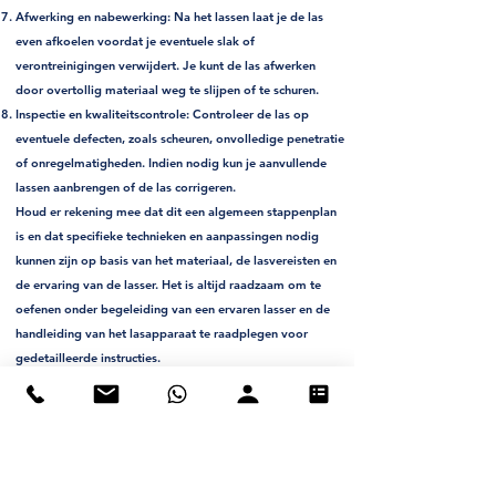
Afwerking en nabewerking: Na het lassen laat je de las
even afkoelen voordat je eventuele slak of
verontreinigingen verwijdert. Je kunt de las afwerken
door overtollig materiaal weg te slijpen of te schuren.
Inspectie en kwaliteitscontrole: Controleer de las op
eventuele defecten, zoals scheuren, onvolledige penetratie
of onregelmatigheden. Indien nodig kun je aanvullende
lassen aanbrengen of de las corrigeren.
Houd er rekening mee dat dit een algemeen stappenplan
is en dat specifieke technieken en aanpassingen nodig
kunnen zijn op basis van het materiaal, de lasvereisten en
de ervaring van de lasser. Het is altijd raadzaam om te
oefenen onder begeleiding van een ervaren lasser en de
handleiding van het lasapparaat te raadplegen voor
gedetailleerde instructies.
Beschermingstips bij MIG/MAG lasssen
Bij het MIG/MAG lassen is het belangrijk om de juiste
beschermingsmaatregelen te nemen om jezelf en anderen
te beschermen tegen mogelijke gevaren. Hier zijn enkele
belangrijke beschermingstips: