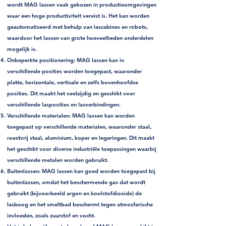
wordt MAG lassen vaak gekozen in productieomgevingen
waar een hoge productiviteit vereist is. Het kan worden
geautomatiseerd met behulp van lascabines en robots,
waardoor het lassen van grote hoeveelheden onderdelen
mogelijk is.
Onbeperkte positionering
: MAG lassen kan in
verschillende posities worden toegepast, waaronder
platte, horizontale, verticale en zelfs bovenhoofdse
posities. Dit maakt het veelzijdig en geschikt voor
verschillende lasposities en lasverbindingen.
Verschillende materialen
: MAG lassen kan worden
toegepast op verschillende materialen, waaronder staal,
roestvrij staal, aluminium, koper en legeringen. Dit maakt
het geschikt voor diverse industriële toepassingen waarbij
verschillende metalen worden gebruikt.
Buitenlassen
: MAG lassen kan goed worden toegepast bij
buitenlassen, omdat het beschermende gas dat wordt
gebruikt (bijvoorbeeld argon en koolstofdioxide) de
lasboog en het smeltbad beschermt tegen atmosferische
invloeden, zoals zuurstof en vocht.