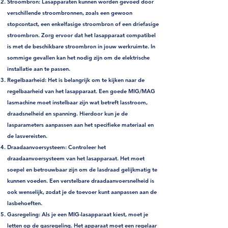
Stroombron
: Lasapparaten kunnen worden gevoed door
verschillende stroombronnen, zoals een gewoon
stopcontact, een enkelfasige stroombron of een driefasige
stroombron. Zorg ervoor dat het lasapparaat compatibel
is met de beschikbare stroombron in jouw werkruimte. In
sommige gevallen kan het nodig zijn om de elektrische
installatie aan te passen.
Regelbaarheid
: Het is belangrijk om te kijken naar de
regelbaarheid van het lasapparaat. Een goede MIG/MAG
lasmachine moet instelbaar zijn wat betreft lasstroom,
draadsnelheid en spanning. Hierdoor kun je de
lasparameters aanpassen aan het specifieke materiaal en
de lasvereisten.
Draadaanvoersysteem
: Controleer het
draadaanvoersysteem van het lasapparaat. Het moet
soepel en betrouwbaar zijn om de lasdraad gelijkmatig te
kunnen voeden. Een verstelbare draadaanvoersnelheid is
ook wenselijk, zodat je de toevoer kunt aanpassen aan de
lasbehoeften.
Gasregeling
: Als je een MIG-lasapparaat kiest, moet je
letten op de gasregeling. Het apparaat moet een regelaar