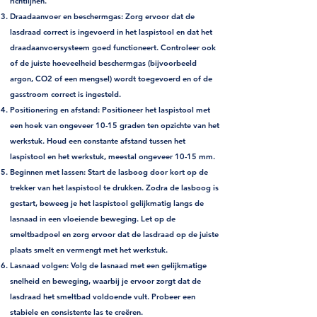
richtlijnen.
Draadaanvoer en beschermgas: Zorg ervoor dat de
lasdraad correct is ingevoerd in het laspistool en dat het
draadaanvoersysteem goed functioneert. Controleer ook
of de juiste hoeveelheid beschermgas (bijvoorbeeld
argon, CO2 of een mengsel) wordt toegevoerd en of de
gasstroom correct is ingesteld.
Positionering en afstand: Positioneer het laspistool met
een hoek van ongeveer 10-15 graden ten opzichte van het
werkstuk. Houd een constante afstand tussen het
laspistool en het werkstuk, meestal ongeveer 10-15 mm.
Beginnen met lassen: Start de lasboog door kort op de
trekker van het laspistool te drukken. Zodra de lasboog is
gestart, beweeg je het laspistool gelijkmatig langs de
lasnaad in een vloeiende beweging. Let op de
smeltbadpoel en zorg ervoor dat de lasdraad op de juiste
plaats smelt en vermengt met het werkstuk.
Lasnaad volgen: Volg de lasnaad met een gelijkmatige
snelheid en beweging, waarbij je ervoor zorgt dat de
lasdraad het smeltbad voldoende vult. Probeer een
stabiele en consistente las te creëren.