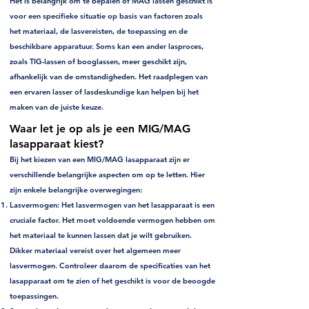
Het is belangrijk om te bepalen of MAG lassen geschikt is
voor een specifieke situatie op basis van factoren zoals
het materiaal, de lasvereisten, de toepassing en de
beschikbare apparatuur. Soms kan een ander lasproces,
zoals TIG-lassen of booglassen, meer geschikt zijn,
afhankelijk van de omstandigheden. Het raadplegen van
een ervaren lasser of lasdeskundige kan helpen bij het
maken van de juiste keuze.
Waar let je op als je een MIG/MAG
lasapparaat kiest?
Bij het kiezen van een MIG/MAG lasapparaat zijn er
verschillende belangrijke aspecten om op te letten. Hier
zijn enkele belangrijke overwegingen:
Lasvermogen
: Het lasvermogen van het lasapparaat is een
cruciale factor. Het moet voldoende vermogen hebben om
het materiaal te kunnen lassen dat je wilt gebruiken.
Dikker materiaal vereist over het algemeen meer
lasvermogen. Controleer daarom de specificaties van het
lasapparaat om te zien of het geschikt is voor de beoogde
toepassingen.