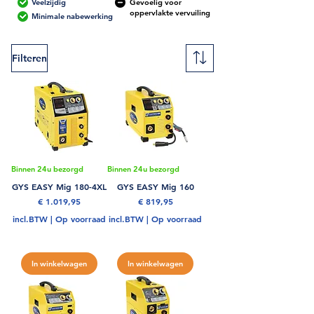
Veelzijdig
Gevoelig voor
oppervlakte vervuiling
Minimale nabewerking
Filteren
Binnen 24u bezorgd
Binnen 24u bezorgd
GYS EASY Mig 180-4XL
GYS EASY Mig 160
Prijs
Prijs
€ 1.019,95
€ 819,95
incl.BTW
|
Op voorraad
incl.BTW
|
Op voorraad
In winkelwagen
In winkelwagen