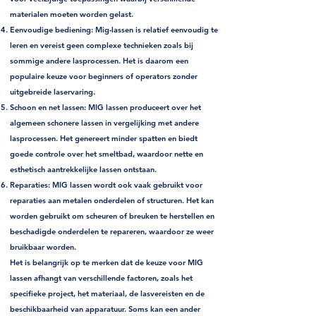
materialen moeten worden gelast.
Eenvoudige bediening
: Mig-lassen is relatief eenvoudig te
leren en vereist geen complexe technieken zoals bij
sommige andere lasprocessen. Het is daarom een
populaire keuze voor beginners of operators zonder
uitgebreide laservaring.
Schoon en net lassen
: MIG lassen produceert over het
algemeen schonere lassen in vergelijking met andere
lasprocessen. Het genereert minder spatten en biedt
goede controle over het smeltbad, waardoor nette en
esthetisch aantrekkelijke lassen ontstaan.
Reparaties
: MIG lassen wordt ook vaak gebruikt voor
reparaties aan metalen onderdelen of structuren. Het kan
worden gebruikt om scheuren of breuken te herstellen en
beschadigde onderdelen te repareren, waardoor ze weer
bruikbaar worden.
Het is belangrijk op te merken dat de keuze voor MIG
lassen afhangt van verschillende factoren, zoals het
specifieke project, het materiaal, de lasvereisten en de
beschikbaarheid van apparatuur. Soms kan een ander